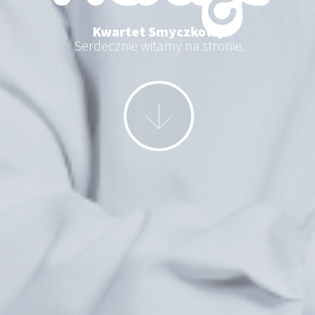
Kwartet Smyczkowy
Serdecznie witamy na stronie.
More